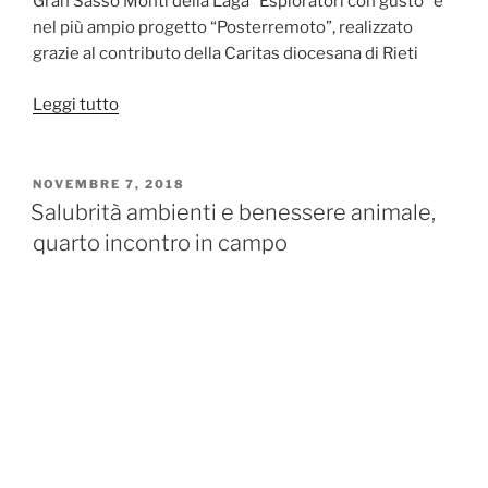
Gran Sasso Monti della Laga “Esploratori con gusto” e
nel più ampio progetto “Posterremoto”, realizzato
grazie al contributo della Caritas diocesana di Rieti
“Natura
Leggi tutto
e
gusto,
le
PUBBLICATO
NOVEMBRE 7, 2018
IL
foto
Salubrità ambienti e benessere animale,
dell’evento
quarto incontro in campo
del
6
luglio”