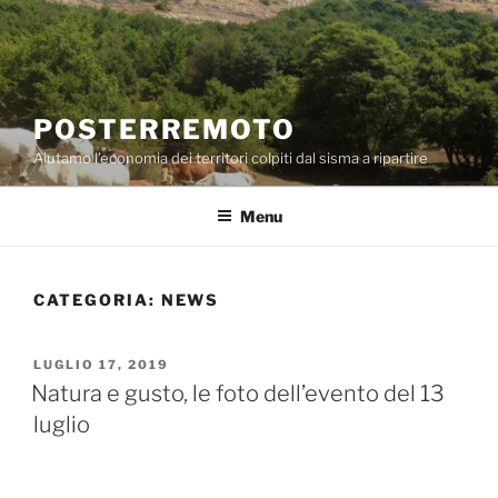
Salta
al
contenuto
POSTERREMOTO
Aiutamo l’economia dei territori colpiti dal sisma a ripartire
Menu
CATEGORIA:
NEWS
PUBBLICATO
LUGLIO 17, 2019
IL
Natura e gusto, le foto dell’evento del 13
luglio