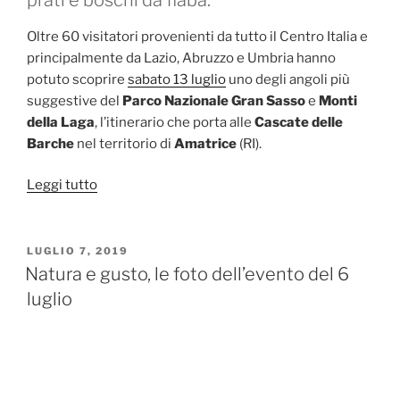
Oltre 60 visitatori provenienti da tutto il Centro Italia e
principalmente da Lazio, Abruzzo e Umbria hanno
potuto scoprire
sabato 13 luglio
uno degli angoli più
suggestive del
Parco Nazionale Gran Sasso
e
Monti
della Laga
, l’itinerario che porta alle
Cascate delle
Barche
nel territorio di
Amatrice
(RI).
“Natura
Leggi tutto
e
gusto,
le
PUBBLICATO
LUGLIO 7, 2019
IL
foto
Natura e gusto, le foto dell’evento del 6
dell’evento
luglio
del
13
luglio”